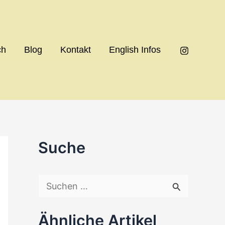
ch
Blog
Kontakt
English Infos
Suche
S
u
Ähnliche Artikel
c