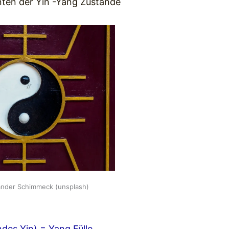
nten der Yin -Yang Zustände
xander Schimmeck (unsplash)
ndes Yin) = Yang Fülle