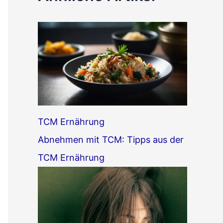
h
e
n
n
a
c
h
TCM Ernährung
:
Abnehmen mit TCM: Tipps aus der
TCM Ernährung